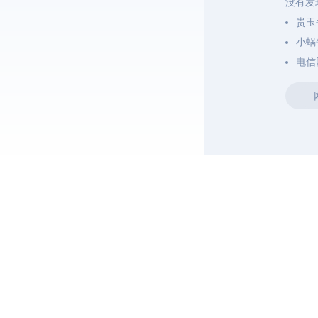
没有发
贵玉
小蜗
电信