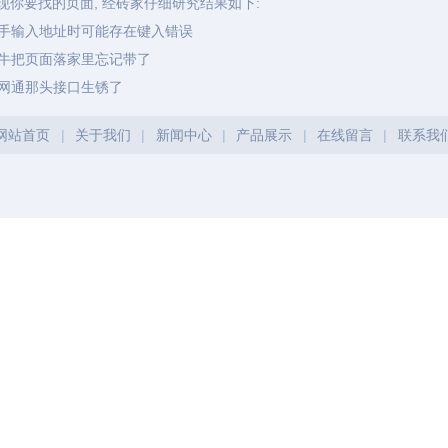
现你要找的页面, 经砖家仔细研究结果如下:
手输入地址时可能存在键入错误
牛把页面落家里忘记带了
网通那头接口生锈了
网站首页
|
关于我们
|
新闻中心
|
产品展示
|
在线留言
|
联系我