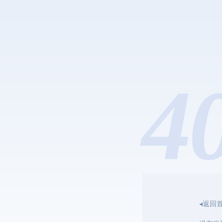
4
◂返回